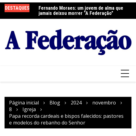
Ir
DESTAQUES
Fernando Moraes: um jovem de alma que
Curso Oração e Vida na Paróquia São José
Ce
para
jamais deixou morrer “A Federação”
S
o
conteúdo
Página inicial
Blog
2024
novembro
8
Igreja
Papa recorda cardeais e bispos falecidos: pastores
e modelos do rebanho do Senhor