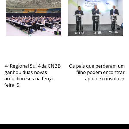
Navegação
Regional Sul 4 da CNBB
Os pais que perderam um
ganhou duas novas
filho podem encontrar
de
arquidioceses na terça-
apoio e consolo
Post
feira, 5