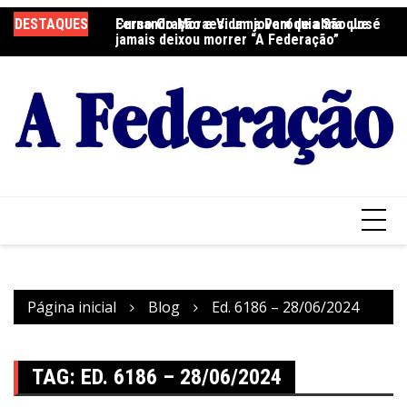
Ir
DESTAQUES
Fernando Moraes: um jovem de alma que
Curso Oração e Vida na Paróquia São José
Ce
para
jamais deixou morrer “A Federação”
S
o
conteúdo
Página inicial
Blog
Ed. 6186 – 28/06/2024
TAG:
ED. 6186 – 28/06/2024