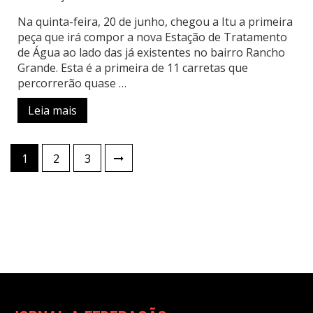
Na quinta-feira, 20 de junho, chegou a Itu a primeira
peça que irá compor a nova Estação de Tratamento
de Água ao lado das já existentes no bairro Rancho
Grande. Esta é a primeira de 11 carretas que
percorrerão quase …
Leia mais
Paginação
1
2
3
de
posts