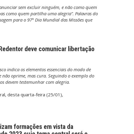
o anunciar sem excluir ninguém, e não como quem
s como quem partilha uma alegria”. Palavras do
sagem para o 97° Dia Mundial das Missões que
Redentor deve comunicar libertação
sco indica os elementos essenciais do modo de
e não oprime, mas cura. Seguindo o exemplo do
tãos devem testemunhar com alegria.
al, desta quarta-feira (25/01),
alizam formações em vista da
de 2023 cujo tema central será o