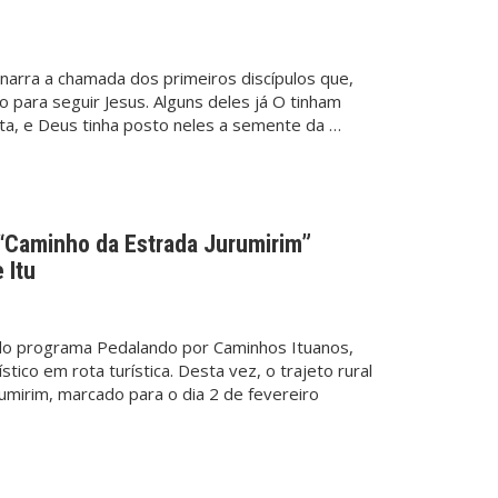
narra a chamada dos primeiros discípulos que,
do para seguir Jesus. Alguns deles já O tinham
sta, e Deus tinha posto neles a semente da …
l “Caminho da Estrada Jurumirim”
 Itu
o do programa Pedalando por Caminhos Ituanos,
tico em rota turística. Desta vez, o trajeto rural
umirim, marcado para o dia 2 de fevereiro