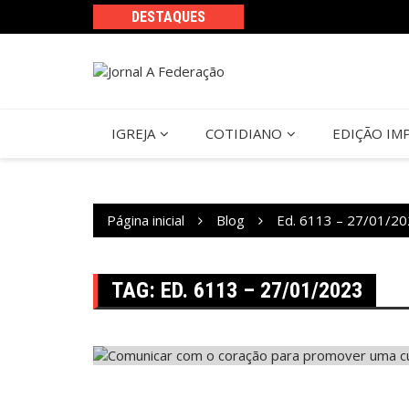
Ir
DESTAQUES
para
o
conteúdo
IGREJA
COTIDIANO
EDIÇÃO IM
Página inicial
Blog
Ed. 6113 – 27/01/2
TAG:
ED. 6113 – 27/01/2023