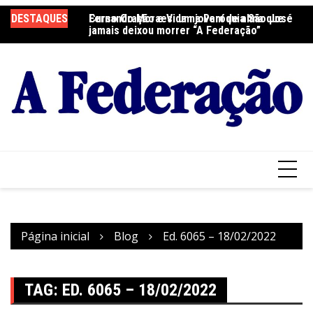
Ir
DESTAQUES
Fernando Moraes: um jovem de alma que
Curso Oração e Vida na Paróquia São José
Ce
para
jamais deixou morrer “A Federação”
S
o
conteúdo
Página inicial
Blog
Ed. 6065 – 18/02/2022
TAG:
ED. 6065 – 18/02/2022