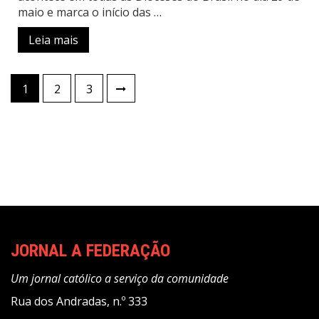
maio e marca o início das …
Leia mais
Paginação
1
2
3
de
posts
JORNAL A FEDERAÇÃO
Um jornal católico a serviço da comunidade
Rua dos Andradas, n.º 333