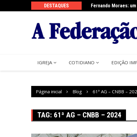
Ir
DESTAQUES
Fernando Moraes: um 
Curso Oração e Vida 
para
o
conteúdo
IGREJA
COTIDIANO
EDIÇÃO IM
Página inicial
Blog
61ª AG – CNBB – 20
TAG:
61ª AG – CNBB – 2024