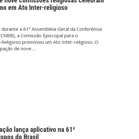
e nove confissões religiosas celebram
o em Ato Inter-religioso
l, durante a 61ª Assembleia Geral da Conferência
 (CNBB), a Comissão Episcopal para o
Religioso promoveu um Ato Inter-religioso. O
ipação de nove …
ção lança aplicativo na 61ª
spos do Brasil