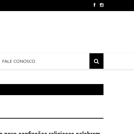
 de Jericó termina neste sábado na São Judas Tadeu
FALE CONOSCO