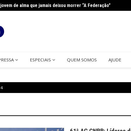
jovem de alma que jamais deixou morrer “A Federação”
na Paróquia São José
Cerco
PRESSA
ESPECIAIS
QUEM SOMOS
AJUDE
24