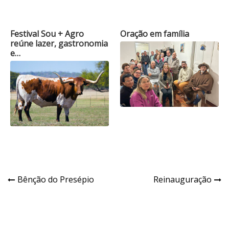
Festival Sou + Agro
Oração em família
reúne lazer, gastronomia
e…
Navegação
Bênção do Presépio
Reinauguração
de
Post