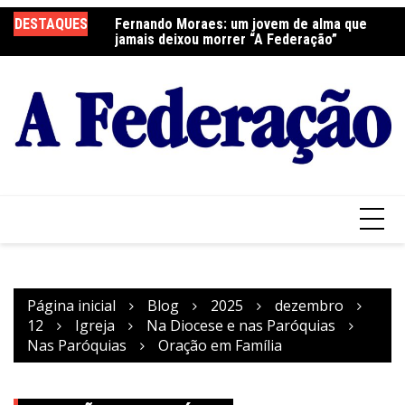
Ir
elebra a Festa do
DESTAQUES
Fernando Moraes: um jovem de alma que
Cu
para
jamais deixou morrer “A Federação”
o
conteúdo
Página inicial
Blog
2025
dezembro
12
Igreja
Na Diocese e nas Paróquias
Nas Paróquias
Oração em Família