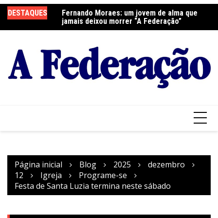
Ir
elebra a Festa do
DESTAQUES
Fernando Moraes: um jovem de alma que
Cu
para
jamais deixou morrer “A Federação”
o
conteúdo
Página inicial
Blog
2025
dezembro
12
Igreja
Programe-se
Festa de Santa Luzia termina neste sábado