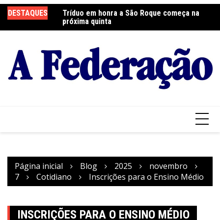
Ir
 será neste sábado
DESTAQUES
Tríduo em honra a São Roque começa na
Fr
para
próxima quinta
so
o
conteúdo
Página inicial
Blog
2025
novembro
7
Cotidiano
Inscrições para o Ensino Médio
INSCRIÇÕES PARA O ENSINO MÉDIO