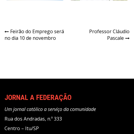
Navegação
Feirão do Emprego será
Professor Cláudio
no dia 10 de novembro
Pascale
de
Post
JORNAL A FEDERAÇÃO
Um jornal católico a serviço da comunidade
Rua dos Andradas, n.º 333
Centro – Itu/SP