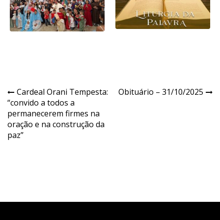
Navegação
Cardeal Orani Tempesta:
Obituário – 31/10/2025
“convido a todos a
de
permanecerem firmes na
Post
oração e na construção da
paz”