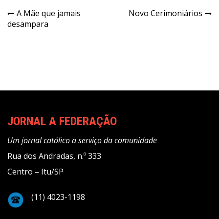
Navegação
A Mãe que jamais
Novo Cerimoniários
desampara
de
Post
JORNAL A FEDERAÇÃO
Um jornal católico a serviço da comunidade
Rua dos Andradas, n.º 333
Centro – Itu/SP
(11) 4023-1198