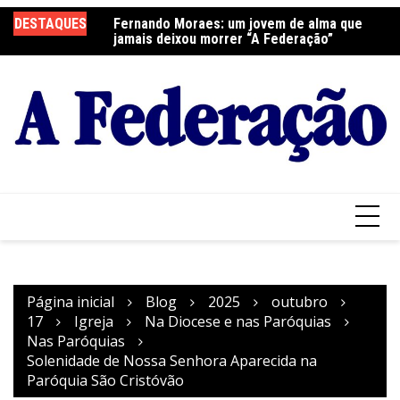
Ir
elebra a Festa do
DESTAQUES
Fernando Moraes: um jovem de alma que
Cu
para
jamais deixou morrer “A Federação”
o
conteúdo
Página inicial
Blog
2025
outubro
17
Igreja
Na Diocese e nas Paróquias
Nas Paróquias
Solenidade de Nossa Senhora Aparecida na
Paróquia São Cristóvão