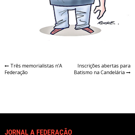
Navegação
Três memorialistas n’A
Inscrições abertas para
Federação
Batismo na Candelária
de
Post
JORNAL A FEDERAÇÃO