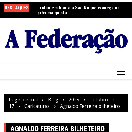
Ir
 será neste sábado
DESTAQUES
Tríduo em honra a São Roque começa na
Fr
para
próxima quinta
so
o
conteúdo
Página inicial
Blog
2025
outubro
17
Caricaturas
Agnaldo Ferreira bilheteiro
AGNALDO FERREIRA BILHETEIRO