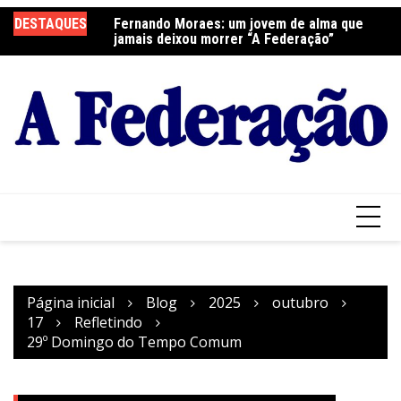
Ir
DESTAQUES
Fernando Moraes: um jovem de alma que
Curso Oração e Vida na Paróquia São José
Ce
para
jamais deixou morrer “A Federação”
S
o
conteúdo
Página inicial
Blog
2025
outubro
17
Refletindo
29º Domingo do Tempo Comum