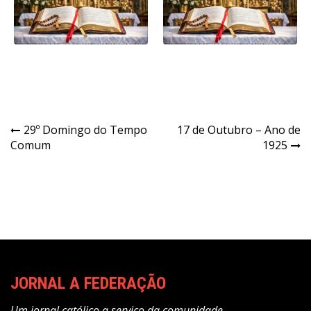
Navegação
29º Domingo do Tempo
17 de Outubro – Ano de
Comum
1925
de
Post
JORNAL A FEDERAÇÃO
Um jornal católico a serviço da comunidade