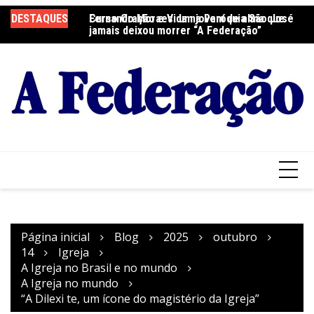
Ir
DESTAQUES
Fernando Moraes: um jovem de alma que
Curso Oração e Vida na Paróquia São José
Ce
para
jamais deixou morrer “A Federação”
S
o
conteúdo
Página inicial
Blog
2025
outubro
14
Igreja
A Igreja no Brasil e no mundo
A Igreja no mundo
“A Dilexi te, um ícone do magistério da Igreja”