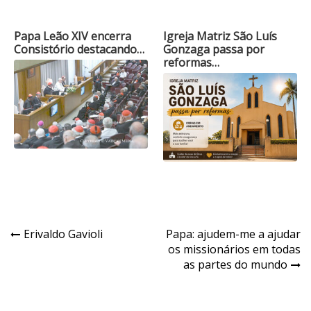
Papa Leão XIV encerra
Igreja Matriz São Luís
Consistório destacando…
Gonzaga passa por
reformas…
Navegação
Erivaldo Gavioli
Papa: ajudem-me a ajudar
os missionários em todas
de
as partes do mundo
Post