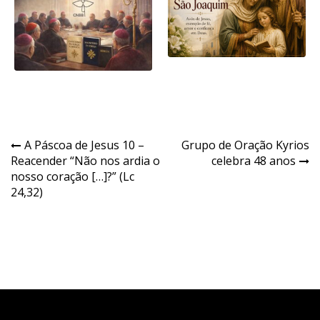
Navegação
A Páscoa de Jesus 10 –
Grupo de Oração Kyrios
Reacender “Não nos ardia o
celebra 48 anos
de
nosso coração […]?” (Lc
Post
24,32)