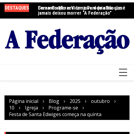
Ir
DESTAQUES
Fernando Moraes: um jovem de alma que
Curso Oração e Vida na Paróquia São José
Ce
para
jamais deixou morrer “A Federação”
S
o
conteúdo
Página inicial
Blog
2025
outubro
10
Igreja
Programe-se
Festa de Santa Edwiges começa na quinta