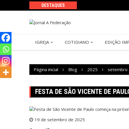
Ir
DESTAQUES
para
o
conteúdo
IGREJA
COTIDIANO
EDIÇÃO IM
Página inicial
Blog
2025
setembro
FESTA DE SÃO VICENTE DE PAU
19 de setembro de 2025