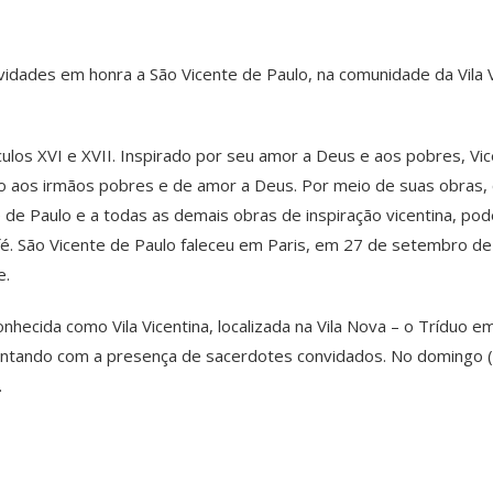
tividades em honra a São Vicente de Paulo, na comunidade da Vila 
culos XVI e XVII. Inspirado por seu amor a Deus e aos pobres, Vic
ção aos irmãos pobres e de amor a Deus. Por meio de suas obras
e de Paulo e a todas as demais obras de inspiração vicentina, po
a fé. São Vicente de Paulo faleceu em Paris, em 27 de setembro d
e.
ecida como Vila Vicentina, localizada na Vila Nova – o Tríduo em
contando com a presença de sacerdotes convidados. No domingo (29
.