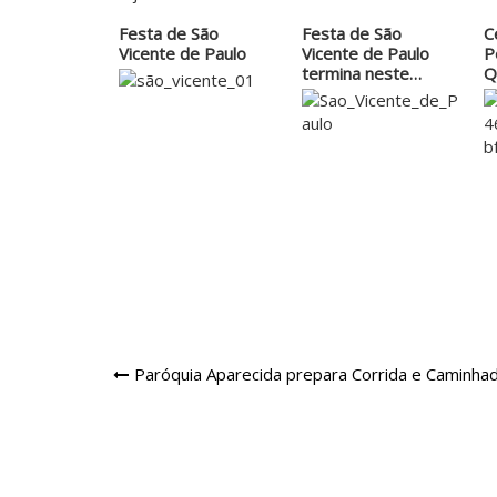
Festa de São
Festa de São
C
Vicente de Paulo
Vicente de Paulo
P
termina neste
Q
sábado
c
Navegação
Paróquia Aparecida prepara Corrida e Caminha
de
Post