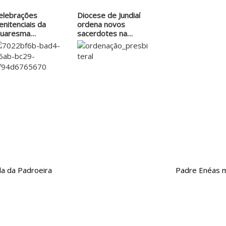
elebrações
Diocese de Jundiaí
enitenciais da
ordena novos
uaresma
sacerdotes na
ontinuam até a…
próxima sexta
da da Padroeira
Padre Enéas m