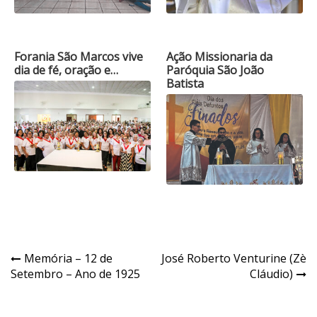
Forania São Marcos vive
Ação Missionaria da
dia de fé, oração e…
Paróquia São João
Batista
Navegação
Memória – 12 de
José Roberto Venturine (Zè
Setembro – Ano de 1925
Cláudio)
de
Post