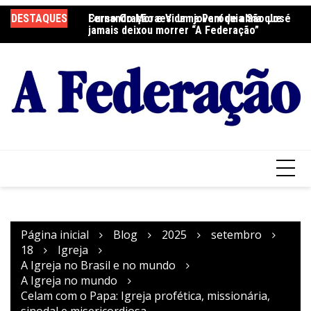
Ir
DESTAQUES
Fernando Moraes: um jovem de alma que
Curso Oração e Vida na Paróquia São José
Ce
para
jamais deixou morrer “A Federação”
S
o
conteúdo
Página inicial
Blog
2025
setembro
18
Igreja
A Igreja no Brasil e no mundo
A Igreja no mundo
Celam com o Papa: Igreja profética, missionária,
sinodal e misericordiosa