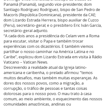
Panamá (Panamá), segundo vice-presidente; dom
Santiago Rodríguez Rodríguez, bispo de San Pedro de
Macorís (República Dominicana), presidente da CAE;
dom Lizardo Estrada Herrera, bispo auxiliar de Cuzco
(Peru), secretário-geral; e o presbítero Eric Iván García,
secretário-geral adjunto.
“A cada dois anos a presidência do Celam vem a Roma
para escutar, visitar o Papa e também trocar
experiências com os dicastérios. E também viemos
partilhar o nosso caminhar na América Latina e no
Caribe”, explicou dom Lizardo Estrada em visita à Rádio
Vaticano – Vatican News.
Descrevendo a realidade atual da Igreja latino-
americana e caribenha, o prelado afirmou: “temos
muitos desafios, mas também muitas esperanças. As
dores dos nossos povos, como a migração, a
corrupção, o tráfico de pessoas e tantas coisas
dolorosas para o nosso povo. O mau trato à casa
comum, ao meio ambiente, o esquecimento das nossos
comunidades amazônicas, andinas ou