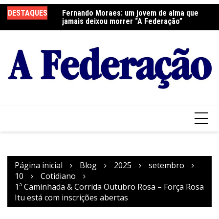
Ir
DESTAQUES
Fernando Moraes: um jovem de alma que
Curso Oração e Vida na Paróquia São José
Ce
para
jamais deixou morrer “A Federação”
S
o
conteúdo
Página inicial
Blog
2025
setembro
10
Cotidiano
1ª Caminhada & Corrida Outubro Rosa – Força Rosa
Itu está com inscrições abertas