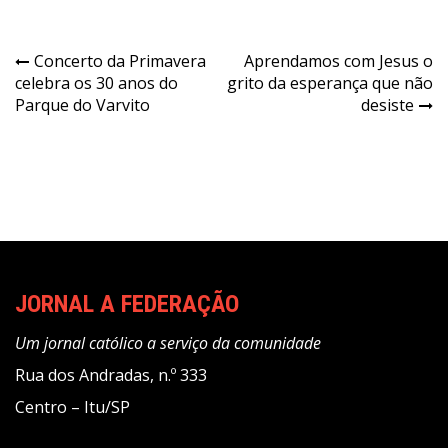
Navegação
Concerto da Primavera
Aprendamos com Jesus o
celebra os 30 anos do
grito da esperança que não
de
Parque do Varvito
desiste
Post
JORNAL A FEDERAÇÃO
Um jornal católico a serviço da comunidade
Rua dos Andradas, n.º 333
Centro – Itu/SP