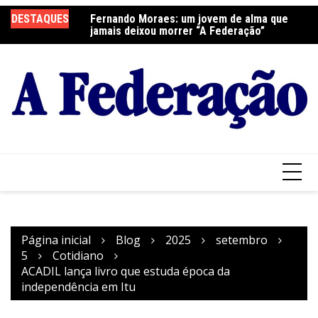
Ir
DESTAQUES
Fernando Moraes: um jovem de alma que
Curso Oração e Vida na Paróquia São José
Ce
para
jamais deixou morrer “A Federação”
S
o
conteúdo
Página inicial
Blog
2025
setembro
5
Cotidiano
ACADIL lança livro que estuda época da
independência em Itu