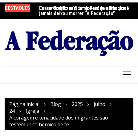
Ir
DESTAQUES
Fernando Moraes: um jovem de alma que
Curso Oração e Vida na Paróquia São José
Ce
para
jamais deixou morrer “A Federação”
S
o
conteúdo
Página inicial
Blog
2025
julho
24
Igreja
A coragem e tenacidade dos migrantes são
testemunho heroico de fé