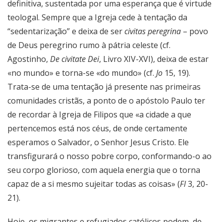
definitiva, sustentada por uma esperança que é virtude
teologal. Sempre que a Igreja cede à tentação da
“sedentarização” e deixa de ser
civitas peregrina
– povo
de Deus peregrino rumo à pátria celeste (cf.
Agostinho,
De civitate Dei
, Livro XIV-XVI), deixa de estar
«no mundo» e torna-se «do mundo» (cf.
Jo
15, 19).
Trata-se de uma tentação já presente nas primeiras
comunidades cristãs, a ponto de o apóstolo Paulo ter
de recordar à Igreja de Filipos que «a cidade a que
pertencemos está nos céus, de onde certamente
esperamos o Salvador, o Senhor Jesus Cristo. Ele
transfigurará o nosso pobre corpo, conformando-o ao
seu corpo glorioso, com aquela energia que o torna
capaz de a si mesmo sujeitar todas as coisas» (
Fl
3, 20-
21).
Hoje, os migrantes e refugiados católicos podem, de