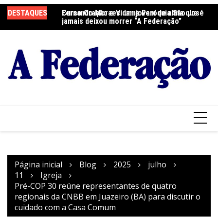
Ir
DESTAQUES
Fernando Moraes: um jovem de alma que
Curso Oração e Vida na Paróquia São José
Ce
para
jamais deixou morrer “A Federação”
S
o
conteúdo
Página inicial
Blog
2025
julho
11
Igreja
Pré-COP 30 reúne representantes de quatro
regionais da CNBB em Juazeiro (BA) para discutir o
cuidado com a Casa Comum