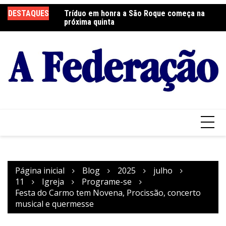
Ir
DESTAQUES
Tríduo em honra a São Roque começa na
Franciscanos Seculares realizam ação
F
para
próxima quinta
solidária
Pa
o
conteúdo
Página inicial
Blog
2025
julho
11
Igreja
Programe-se
Festa do Carmo tem Novena, Procissão, concerto
musical e quermesse