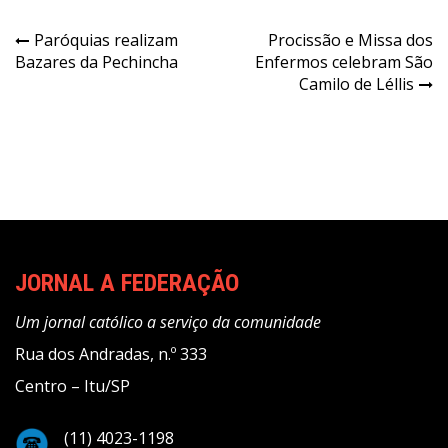
Navegação
Paróquias realizam
Procissão e Missa dos
Bazares da Pechincha
Enfermos celebram São
de
Camilo de Léllis
Post
JORNAL A FEDERAÇÃO
Um jornal católico a serviço da comunidade
Rua dos Andradas, n.º 333
Centro – Itu/SP
(11) 4023-1198