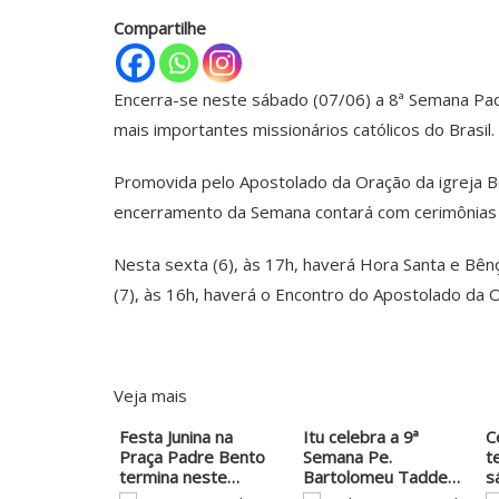
Compartilhe
Encerra-se neste sábado (07/06) a 8ª Semana Pa
mais importantes missionários católicos do Brasil.
Promovida pelo Apostolado da Oração da igreja Bo
encerramento da Semana contará com cerimônias r
Nesta sexta (6), às 17h, haverá Hora Santa e Bê
(7), às 16h, haverá o Encontro do Apostolado da 
Veja mais
Festa Junina na
Itu celebra a 9ª
C
Praça Padre Bento
Semana Pe.
t
termina neste
Bartolomeu Taddei
s
domingo
com…
T