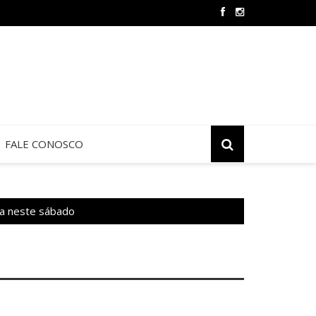
Oração e Vida na Paróquia São José
FALE CONOSCO
a neste sábado