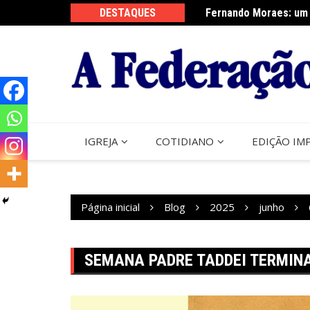
Ir
sta do Perdão de Assis
DESTAQUES
Fernando Moraes: um 
para
o
conteúdo
IGREJA
COTIDIANO
EDIÇÃO IM
Página inicial
Blog
2025
junho
SEMANA PADRE TADDEI TERMIN