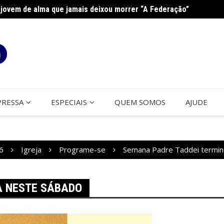
jovem de alma que jamais deixou morrer “A Federação”
Curso 
PRESSA
ESPECIAIS
QUEM SOMOS
AJUDE
6
Igreja
Programe-se
Semana Padre Taddei termin
A NESTE SÁBADO