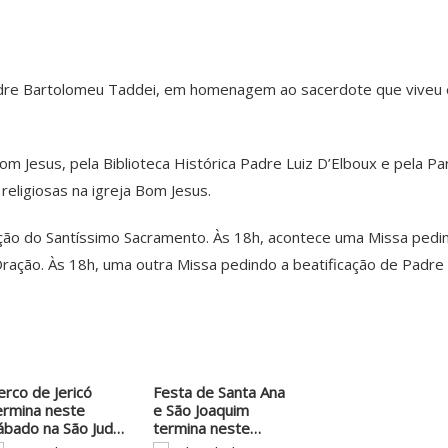
dre Bartolomeu Taddei, em homenagem ao sacerdote que viveu em
m Jesus, pela Biblioteca Histórica Padre Luiz D’Elboux e pela Pa
eligiosas na igreja Bom Jesus.
nção do Santíssimo Sacramento. Às 18h, acontece uma Missa pedi
Oração. Às 18h, uma outra Missa pedindo a beatificação de Padre
erco de Jericó
Festa de Santa Ana
ermina neste
e São Joaquim
ábado na São Judas
termina neste…
adeu