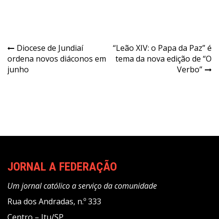
Navegação
Diocese de Jundiaí
“Leão XIV: o Papa da Paz” é
ordena novos diáconos em
tema da nova edição de “O
de
junho
Verbo”
Post
JORNAL A FEDERAÇÃO
Um jornal católico a serviço da comunidade
Rua dos Andradas, n.º 333
Centro – Itu/SP