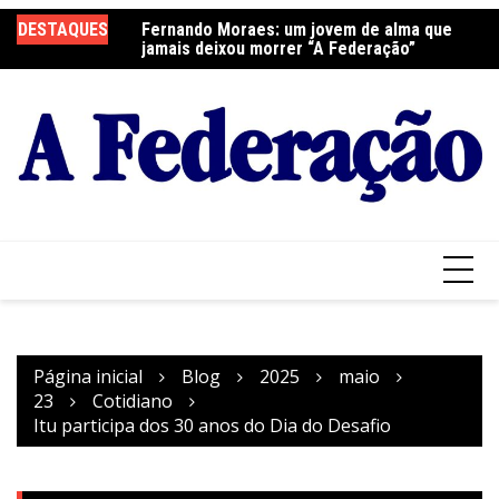
Ir
elebra a Festa do
DESTAQUES
Fernando Moraes: um jovem de alma que
Cu
para
jamais deixou morrer “A Federação”
o
conteúdo
Página inicial
Blog
2025
maio
23
Cotidiano
Itu participa dos 30 anos do Dia do Desafio