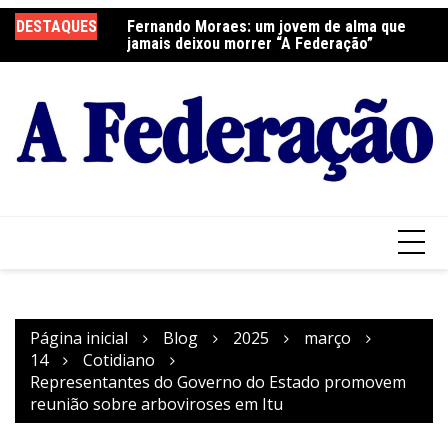
Ir
DESTAQUES
Fernando Moraes: um jovem de alma que
Curso Oração e Vida na Paróquia São José
Ce
para
jamais deixou morrer “A Federação”
S
o
conteúdo
Página inicial
Blog
2025
março
14
Cotidiano
Representantes do Governo do Estado promovem
reunião sobre arboviroses em Itu