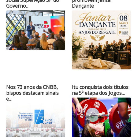
social SuperAção SP do
promovem Jantar
Governo…
Dançante
Nos 73 anos da CNBB,
Itu conquista dois títulos
bispos destacam sinais
na 5ª etapa dos Jogos…
e…