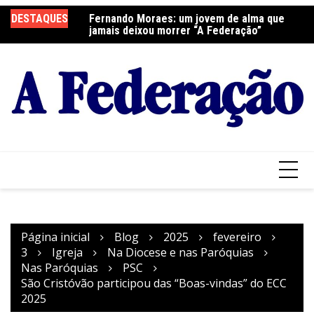
Ir
DESTAQUES
Fernando Moraes: um jovem de alma que
Curso Oração e Vida na Paróquia São José
Ce
para
jamais deixou morrer “A Federação”
S
o
conteúdo
Página inicial
Blog
2025
fevereiro
3
Igreja
Na Diocese e nas Paróquias
Nas Paróquias
PSC
São Cristóvão participou das “Boas-vindas” do ECC
2025