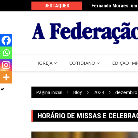
Ir
DESTAQUES
Fernando Moraes: um 
Curso Oração e Vida 
para
o
conteúdo
IGREJA
COTIDIANO
EDIÇÃO IM
Página inicial
Blog
2024
dezembro
HORÁRIO DE MISSAS E CELEBRA