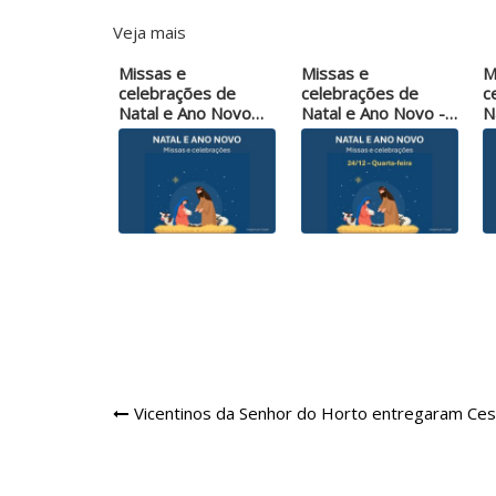
Veja mais
Missas e
Missas e
M
celebrações de
celebrações de
c
Natal e Ano Novo
Natal e Ano Novo -
N
nas…
24/12 -…
2
Navegação
Vicentinos da Senhor do Horto entregaram Ces
de
Post