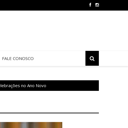
 de Jericó termina neste sábado na São Judas Tadeu
FALE CONOSCO
elebrações no Ano Novo