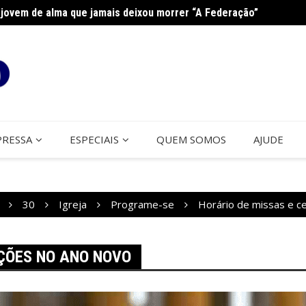
jovem de alma que jamais deixou morrer “A Federação”
na Paróquia São José
Cerco
PRESSA
ESPECIAIS
QUEM SOMOS
AJUDE
30
Igreja
Programe-se
Horário de missas e c
ÇÕES NO ANO NOVO