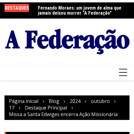
Ir
elebra a Festa do
DESTAQUES
Fernando Moraes: um jovem de alma que
Cu
para
jamais deixou morrer “A Federação”
o
conteúdo
Página inicial
Blog
2024
outubro
17
Destaque Principal
Missa a Santa Edwiges encerra Ação Missionária