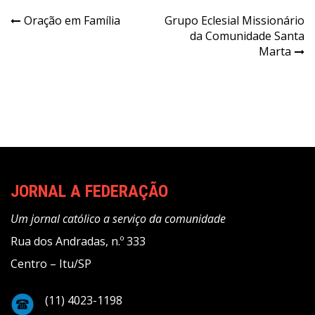
Navegação
Oração em Família
Grupo Eclesial Missionário
da Comunidade Santa
de
Marta
Post
JORNAL A FEDERAÇÃO
Um jornal católico a serviço da comunidade
Rua dos Andradas, n.º 333
Centro – Itu/SP
(11) 4023-1198