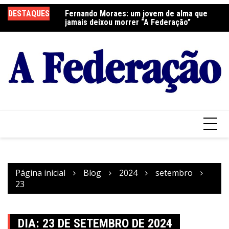
Ir
elebra a Festa do
DESTAQUES
Fernando Moraes: um jovem de alma que
Cu
para
jamais deixou morrer “A Federação”
o
conteúdo
Página inicial
Blog
2024
setembro
23
DIA:
23 DE SETEMBRO DE 2024