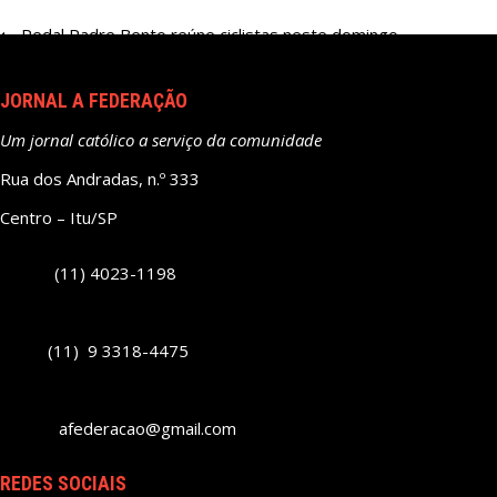
Navegação
Pedal Padre Bento reúne ciclistas neste domingo
de
Post
JORNAL A FEDERAÇÃO
Um jornal católico a serviço da comunidade
Rua dos Andradas, n.º 333
Centro – Itu/SP
(11) 4023-1198
(11) 9 3318-4475
afederacao@gmail.com
REDES SOCIAIS