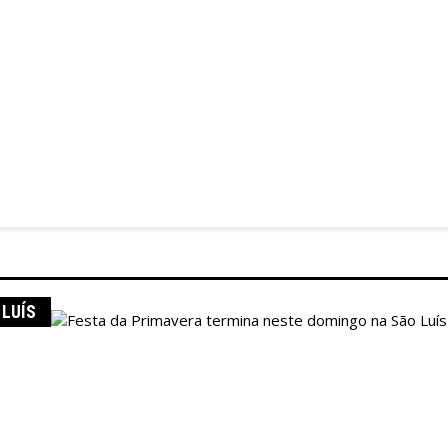
ja
Programe-se
Festa da Primavera termina neste domin
 LUÍS