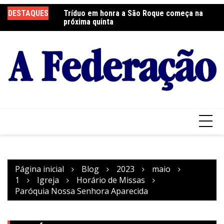
Ir
DESTAQUES
Tríduo em honra a São Roque começa na
Franciscanos Seculares realizam ação
F
para
próxima quinta
solidária
Pa
o
conteúdo
Página inicial
Blog
2023
maio
1
Igreja
Horário de Missas
Paróquia Nossa Senhora Aparecida