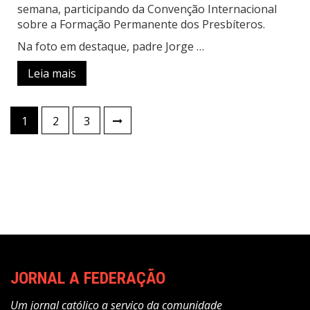
semana, participando da Convenção Internacional
sobre a Formação Permanente dos Presbíteros.
Na foto em destaque, padre Jorge …
Leia mais
Paginação
1
2
3
de
posts
JORNAL A FEDERAÇÃO
Um jornal católico a serviço da comunidade