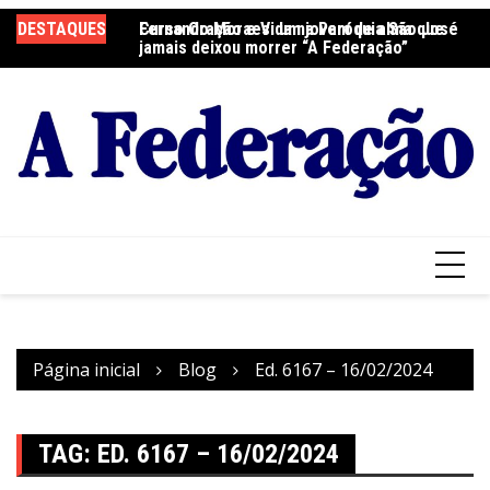
Ir
DESTAQUES
Fernando Moraes: um jovem de alma que
Curso Oração e Vida na Paróquia São José
Ce
para
jamais deixou morrer “A Federação”
S
o
conteúdo
Página inicial
Blog
Ed. 6167 – 16/02/2024
TAG:
ED. 6167 – 16/02/2024