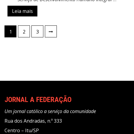
Leia mais
Paginação
1
2
3
de
posts
JORNAL A FEDERAÇÃO
Um jornal católico a serviço da comunidade
Rua dos Andradas, n.º 333
Centro – Itu/SP