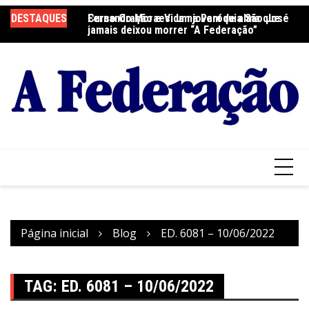
Ir
DESTAQUES
Fernando Moraes: um jovem de alma que
Curso Oração e Vida na Paróquia São José
Ce
para
jamais deixou morrer “A Federação”
S
o
conteúdo
Página inicial
Blog
ED. 6081 – 10/06/2022
TAG:
ED. 6081 – 10/06/2022