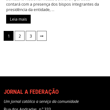
contará com a presença dos bispos integrantes da
presidência da entidade, …
Leia mais
Paginação
1
2
3
de
posts
JORNAL A FEDERAÇÃO
Um jornal católico a serviço da comunidade
Rua dos Andradas, n.º 333