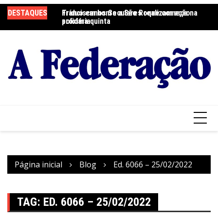
Ir
DESTAQUES
Tríduo em honra a São Roque começa na
Franciscanos Seculares realizam ação
F
para
próxima quinta
solidária
Pa
o
conteúdo
Página inicial
Blog
Ed. 6066 – 25/02/2022
TAG:
ED. 6066 – 25/02/2022