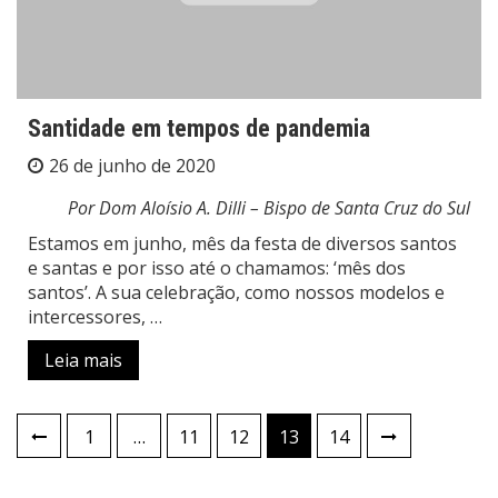
Santidade em tempos de pandemia
26 de junho de 2020
Por Dom Aloísio A. Dilli – Bispo de Santa Cruz do Sul
Estamos em junho, mês da festa de diversos santos
e santas e por isso até o chamamos: ‘mês dos
santos’. A sua celebração, como nossos modelos e
intercessores, …
Leia mais
Paginação
1
…
11
12
13
14
de