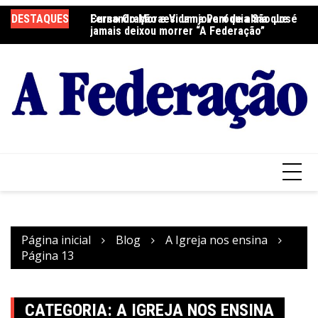
Ir
DESTAQUES
Fernando Moraes: um jovem de alma que
Curso Oração e Vida na Paróquia São José
Ce
para
jamais deixou morrer “A Federação”
S
o
conteúdo
Página inicial
Blog
A Igreja nos ensina
Página 13
CATEGORIA:
A IGREJA NOS ENSINA