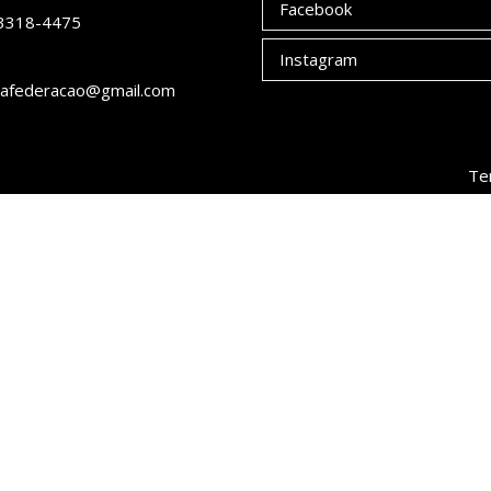
Facebook
 3318-4475
Instagram
afederacao@gmail.com
Te