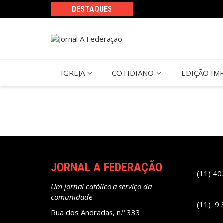
Ir
DESTAQUES
para
o
conteúdo
IGREJA
COTIDIANO
EDIÇÃO IM
JORNAL A FEDERAÇÃO
(11) 4
Um jornal católico a serviço da
comunidade
(11) 9
Rua dos Andradas, n.º 333