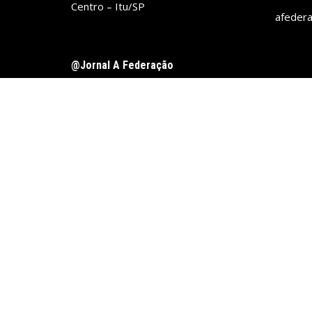
Centro – Itu/SP
afeder
@Jornal A Federação