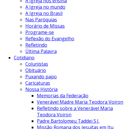
A Igreja nos ensina
A Igreja no mundo
A Igreja no Brasil
Nas Paróquias
Horário de Missas
Programe-se
Reflexão do Evangelho
Refletindo
Última Palavra
Cotidiano
Colunistas
Obituário
Puxando papo
Caricaturas
Nossa História
Memorias da Federação
Venerável Madre Maria Teodora Voiron
Refletindo sobre a Venerável Maria
Teodora Voiron
Padre Bartolomeu Taddei S.J.
Missão Romana dos Jesuítas em Itu